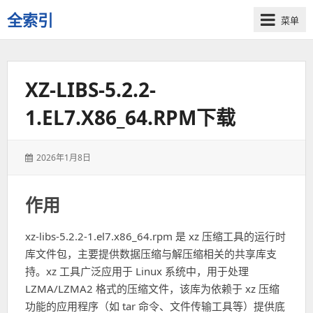
全索引
菜单
一
些
自
XZ-LIBS-5.2.2-
用
资
1.EL7.X86_64.RPM下载
源
的
交
发
2026年1月8日
流
表
于：
作用
xz-libs-5.2.2-1.el7.x86_64.rpm 是 xz 压缩工具的运行时
库文件包，主要提供数据压缩与解压缩相关的共享库支
持。xz 工具广泛应用于 Linux 系统中，用于处理
LZMA/LZMA2 格式的压缩文件，该库为依赖于 xz 压缩
功能的应用程序（如 tar 命令、文件传输工具等）提供底