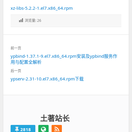
xz-libs-5.2.2-1.el7.x86_64.rpm
浏览量:
26
文
前一页
章
ypbind-1.37.1-9.el7.x86_64.rpm安装及ypbind服务作
上
导
用与配置全解析
一
航
篇：
后一页
ypserv-2.31-10.el7.x86_64.rpm下载
下
一
篇：
土著站长
2818