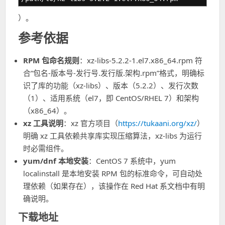
）。
参考依据
RPM 包命名规则
：xz-libs-5.2.2-1.el7.x86_64.rpm 符
合“包名-版本号-发行号.发行版.架构.rpm”格式，明确标
识了库的功能（xz-libs）、版本（5.2.2）、发行次数
（1）、适用系统（el7，即 CentOS/RHEL 7）和架构
（x86_64）。
xz 工具说明
：xz 官方项目（
https://tukaani.org/xz/
）
明确 xz 工具依赖共享库实现压缩算法，xz-libs 为运行
时必需组件。
yum/dnf 本地安装
：CentOS 7 系统中，yum
localinstall 是本地安装 RPM 包的标准命令，可自动处
理依赖（如果存在），该操作在 Red Hat 系文档中有明
确说明。
下载地址