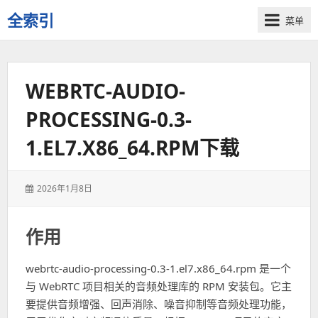
全索引
菜单
一
些
自
WEBRTC-AUDIO-
用
资
PROCESSING-0.3-
源
的
1.EL7.X86_64.RPM下载
交
流
发
2026年1月8日
表
于：
作用
webrtc-audio-processing-0.3-1.el7.x86_64.rpm 是一个
与 WebRTC 项目相关的音频处理库的 RPM 安装包。它主
要提供音频增强、回声消除、噪音抑制等音频处理功能，