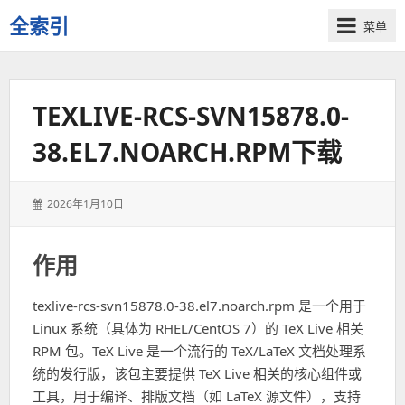
全索引
菜单
一
些
自
TEXLIVE-RCS-SVN15878.0-
用
资
38.EL7.NOARCH.RPM下载
源
的
交
发
2026年1月10日
流
表
于：
作用
texlive-rcs-svn15878.0-38.el7.noarch.rpm 是一个用于
Linux 系统（具体为 RHEL/CentOS 7）的 TeX Live 相关
RPM 包。TeX Live 是一个流行的 TeX/LaTeX 文档处理系
统的发行版，该包主要提供 TeX Live 相关的核心组件或
工具，用于编译、排版文档（如 LaTeX 源文件），支持