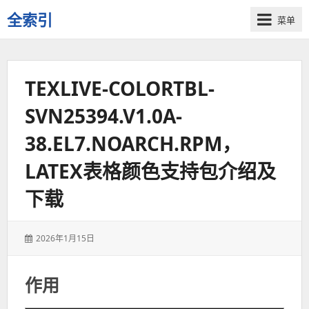
全索引
菜单
一
些
自
TEXLIVE-COLORTBL-
用
资
SVN25394.V1.0A-
源
的
38.EL7.NOARCH.RPM，
交
流
LATEX表格颜色支持包介绍及
下载
发
2026年1月15日
表
于：
作用