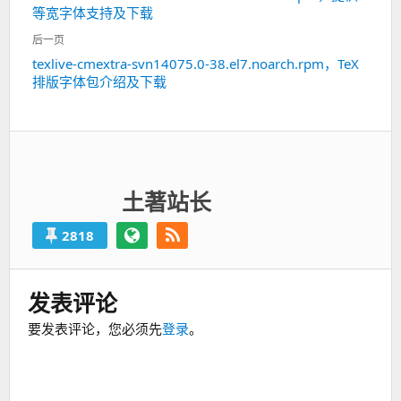
导
等宽字体支持及下载
一
航
篇：
后一页
texlive-cmextra-svn14075.0-38.el7.noarch.rpm，TeX
下
排版字体包介绍及下载
一
篇：
土著站长
2818
发表评论
要发表评论，您必须先
登录
。