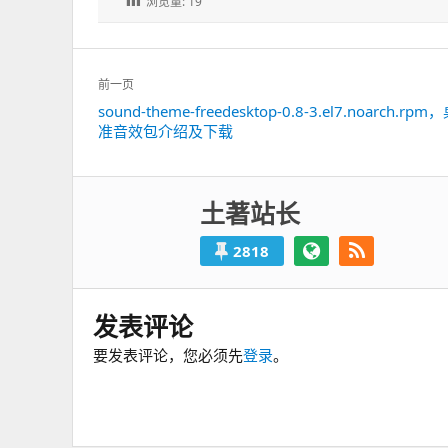
浏览量:
19
文
前一页
章
sound-theme-freedesktop-0.8-3.el7.noarch.rp
上
导
准音效包介绍及下载
一
航
篇：
土著站长
2818
发表评论
要发表评论，您必须先
登录
。