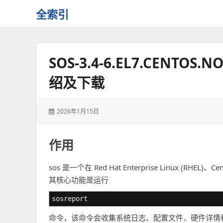
全索引
一
些
自
SOS-3.4-6.EL7.CENT
用
资
绍及下载
源
的
交
发
2026年1月15日
流
表
于：
作用
sos 是一个在 Red Hat Enterprise Linux
其核心功能是运行
sosreport
命令，该命令会收集系统日志、配置文件、硬件详情