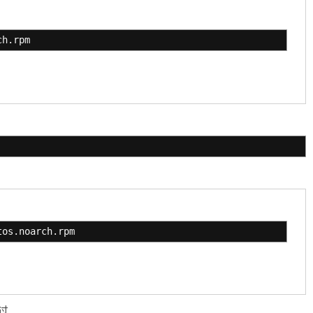
ch.rpm
：
tos.noarch.rpm
过