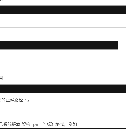
用
定的正确路径下。
行.系统版本.架构.rpm” 的标准格式，例如