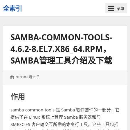
全索引
菜单
一
些
自
SAMBA-COMMON-TOOLS-
用
资
4.6.2-8.EL7.X86_64.RPM，
源
的
SAMBA管理工具介绍及下载
交
流
发
2026年1月15日
表
于：
作用
samba-common-tools 是 Samba 软件套件的一部分，它
提供了在 Linux 系统上管理 Samba 服务器和与
SMB/CIFS 客户端交互所需的命令行工具。这些工具包括