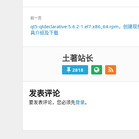
文
前一页
章
qt5-qtdeclarative-5.6.2-1.el7.x86_64.rpm，创建
上
导
具介绍及下载
一
航
篇：
土著站长
2818
发表评论
要发表评论，您必须先
登录
。