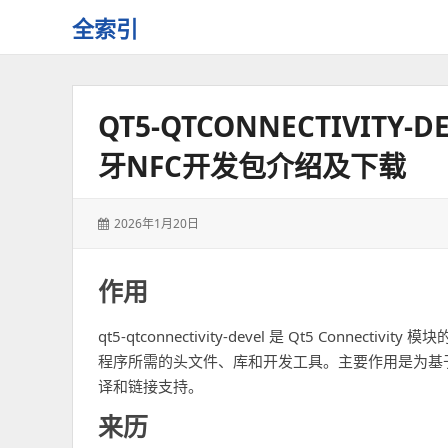
全索引
一
些
自
QT5-QTCONNECTIVITY-DE
用
资
牙NFC开发包介绍及下载
源
的
交
发
2026年1月20日
流
表
于：
作用
qt5-qtconnectivity-devel 是 Qt5 Connecti
程序所需的头文件、库和开发工具。主要作用是为基于 
译和链接支持。
来历