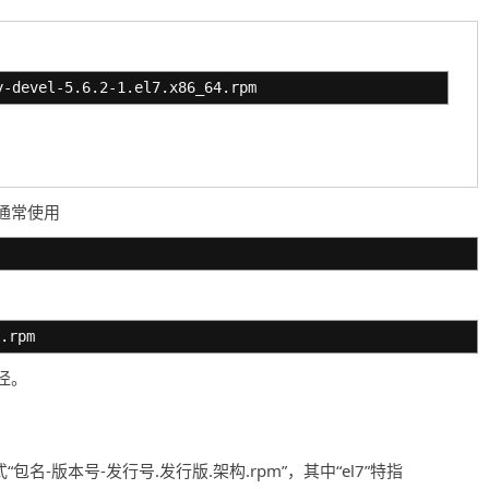
y-devel-5.6.2-1.el7.x86_64.rpm
通常使用
.rpm
径。
包名-版本号-发行号.发行版.架构.rpm”，其中“el7”特指