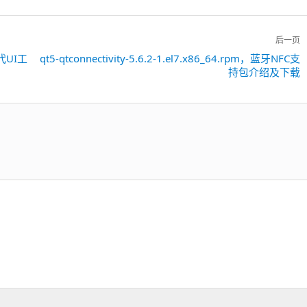
后一页
现代UI工
qt5-qtconnectivity-5.6.2-1.el7.x86_64.rpm，蓝牙NFC支
下
持包介绍及下载
一
篇：