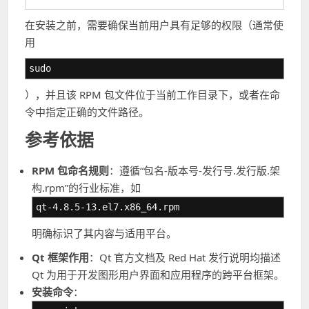
在安装之前，需要确保当前用户具有足够的权限（通常使
用
sudo
），并且该 RPM 包文件位于当前工作目录下，或者在命
令中指定正确的文件路径。
参考依据
RPM 包命名规则
：遵循“包名-版本号-发行号.发行版.架
构.rpm”的行业标准，如
qt-4.8.5-13.el7.x86_64.rpm
明确标识了其内容与适用平台。
Qt 框架作用
：Qt 官方文档及 Red Hat 发行说明均描述
Qt 为用于开发图形用户界面和应用程序的跨平台框架。
安装命令
：