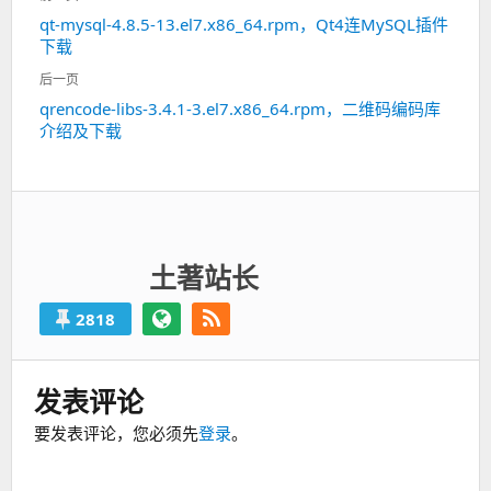
章
qt-mysql-4.8.5-13.el7.x86_64.rpm，Qt4连MySQL插件
上
导
下载
一
航
篇：
后一页
qrencode-libs-3.4.1-3.el7.x86_64.rpm，二维码编码库
下
介绍及下载
一
篇：
土著站长
2818
发表评论
要发表评论，您必须先
登录
。