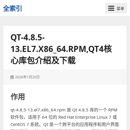
全索引
菜单
一
些
自
QT-4.8.5-
用
资
13.EL7.X86_64.RPM,QT4核
源
的
心库包介绍及下载
交
流
发
2026年1月20日
表
于：
作用
qt-4.8.5-13.el7.x86_64.rpm 是 Qt 4.8.5 库的一个 RPM
软件包，适用于 64 位的 Red Hat Enterprise Linux 7 或
CentOS 7 系统。Qt 是一个跨平台的应用程序和用户界面