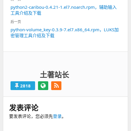
章
python2-caribou-0.4.21-1.el7.noarch.rpm，辅助输入
上
导
工具介绍及下载
一
航
篇：
后一页
python-volume_key-0.3.9-7.el7.x86_64.rpm，LUKS加
下
密管理工具介绍及下载
一
篇：
土著站长
2818
发表评论
要发表评论，您必须先
登录
。