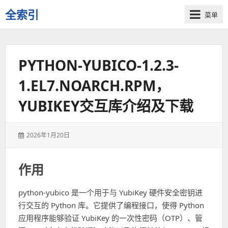
全索引
菜单
一
些
自
PYTHON-YUBICO-1.2.3-
用
资
1.EL7.NOARCH.RPM，
源
的
YUBIKEY交互库介绍及下载
交
流
发
2026年1月20日
表
于：
作用
python-yubico 是一个用于与 YubiKey 硬件安全密钥进
行交互的 Python 库。它提供了编程接口，使得 Python
应用程序能够验证 YubiKey 的一次性密码（OTP）、管