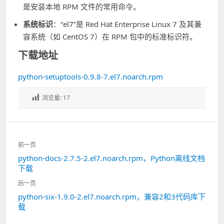
是安装本地 RPM 文件的常用命令。
系统标识
：“el7”是 Red Hat Enterprise Linux 7 及其兼
容系统（如 CentOS 7）在 RPM 包中的标准标识符。
下载地址
python-setuptools-0.9.8-7.el7.noarch.rpm
浏览量:
17
文
前一页
章
python-docs-2.7.5-2.el7.noarch.rpm，Python离线文档
上
导
下载
一
航
篇：
后一页
python-six-1.9.0-2.el7.noarch.rpm，兼容2和3代码库下
下
载
一
篇：