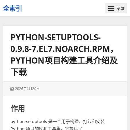
全索引
菜单
一
些
自
PYTHON-SETUPTOOLS-
用
资
0.9.8-7.EL7.NOARCH.RPM，
源
的
PYTHON项目构建工具介绍及
交
流
下载
发
2026年1月20日
表
于：
作用
python-setuptools 是一个用于构建、打包和安装
Python 项目的库和工具集。它提供了