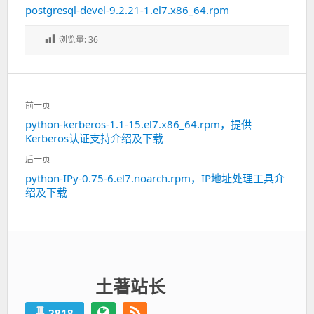
postgresql-devel-9.2.21-1.el7.x86_64.rpm
浏览量:
36
文
前一页
章
python-kerberos-1.1-15.el7.x86_64.rpm，提供
上
导
Kerberos认证支持介绍及下载
一
航
篇：
后一页
python-IPy-0.75-6.el7.noarch.rpm，IP地址处理工具介
下
绍及下载
一
篇：
土著站长
2818