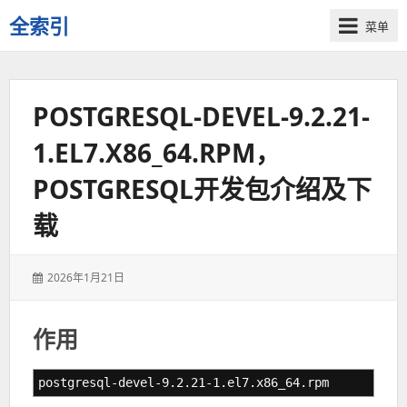
全索引
菜单
一
些
自
POSTGRESQL-DEVEL-9.2.21-
用
资
1.EL7.X86_64.RPM，
源
的
POSTGRESQL开发包介绍及下
交
流
载
发
2026年1月21日
表
于：
作用
postgresql-devel-9.2.21-1.el7.x86_64.rpm