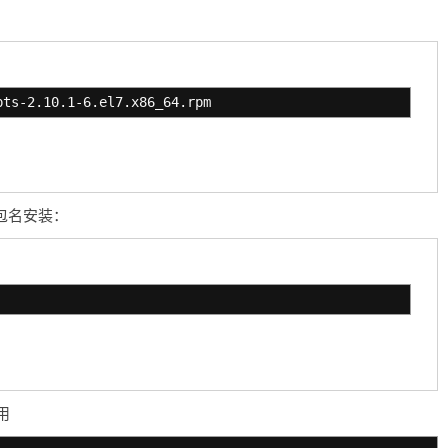
pts-2.10.1-6.el7.x86_64.rpm
过包名安装：
用