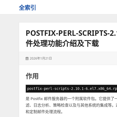
全索引
一
些
自
POSTFIX-PERL-SCRIPTS-
用
资
件处理功能介绍及下载
源
的
交
发
2026年1月21日
流
表
于：
作用
postfix-perl-scripts-2.10.1-6.el7.x86_64.rp
是 Postfix 邮件服务器的一个附属软件包。它提供了一
滤、日志分析、策略检查以及与其他系统的集成等。这些
和定制邮件处理流程。