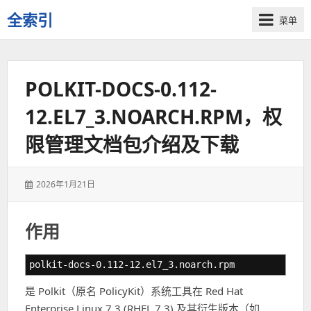
全索引
菜单
一
些
自
POLKIT-DOCS-0.112-
用
资
12.EL7_3.NOARCH.RPM，权
源
的
限管理文档包介绍及下载
交
流
发
2026年1月21日
表
于：
作用
polkit-docs-0.112-12.el7_3.noarch.rpm
是 Polkit（原名 PolicyKit）系统工具在 Red Hat
Enterprise Linux 7.3 (RHEL 7.3) 及其衍生版本（如