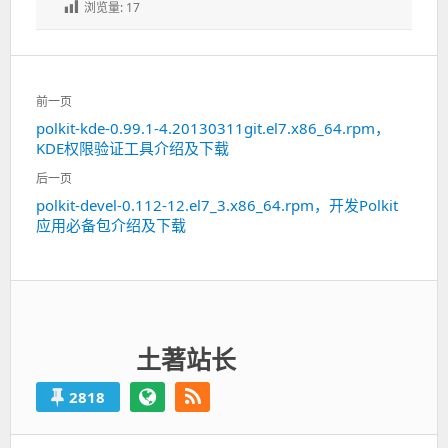
浏览量:
17
文
前一页
章
polkit-kde-0.99.1-4.20130311git.el7.x86_64.rpm，
上
导
KDE权限验证工具介绍及下载
一
航
篇：
后一页
polkit-devel-0.112-12.el7_3.x86_64.rpm，开发Polkit
下
应用必备包介绍及下载
一
篇：
土著站长
2818