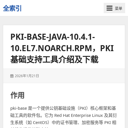
全索引
菜单
一
些
自
PKI-BASE-JAVA-10.4.1-
用
资
10.EL7.NOARCH.RPM，PKI
源
的
基础支持工具介绍及下载
交
流
发
2026年1月21日
表
于：
作用
pki-base 是一个提供公钥基础设施（PKI）核心框架和基
础工具的软件包。它为 Red Hat Enterprise Linux 及其衍
生系统（如 CentOS）中的证书管理、加密服务等 PKI 相