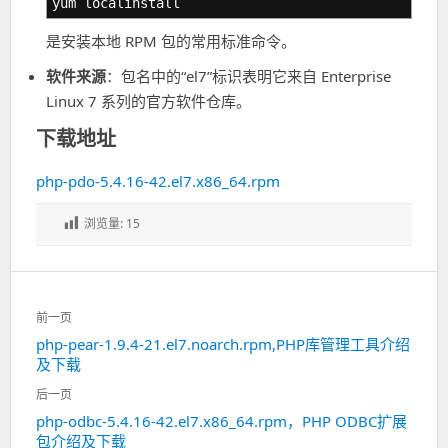
yum localinstall
是安装本地 RPM 包的常用标准命令。
软件来源
：包名中的“el7”标识表明它来自 Enterprise
Linux 7 系列的官方软件仓库。
下载地址
php-pdo-5.4.16-42.el7.x86_64.rpm
浏览量:
15
文
前一页
章
php-pear-1.9.4-21.el7.noarch.rpm,PHP库管理工具介绍
上
导
及下载
一
航
篇：
后一页
php-odbc-5.4.16-42.el7.x86_64.rpm，PHP ODBC扩展
下
包介绍及下载
一