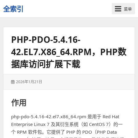
全索引
菜单
一
些
自
PHP-PDO-5.4.16-
用
资
42.EL7.X86_64.RPM，PHP数
源
的
据库访问扩展下载
交
流
发
2026年1月21日
表
于：
作用
php-pdo-5.4.16-42.el7.x86_64.rpm 是用于 Red Hat
Enterprise Linux 7 及其衍生系统（如 CentOS 7）的一
个 RPM 软件包。它提供了 PHP 的 PDO（PHP Data