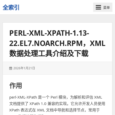
全索引
菜单
一
些
自
PERL-XML-XPATH-1.13-
用
资
22.EL7.NOARCH.RPM，XML
源
的
数据处理工具介绍及下载
交
流
发
2026年1月21日
表
于：
作用
perl-XML-XPath 是一个 Perl 模块，为解析和评估 XML
文档提供了 XPath 1.0 兼容的实现。它允许开发人员使用
XPath 表达式在 XML 文档中导航和选择节点，常用于