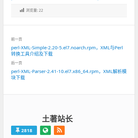
浏览量:
22
文
前一页
章
perl-XML-Simple-2.20-5.el7.noarch.rpm，XML与Perl
上
导
转换工具介绍及下载
一
航
篇：
后一页
perl-XML-Parser-2.41-10.el7.x86_64.rpm，XML解析模
下
块下载
一
篇：
土著站长
2818