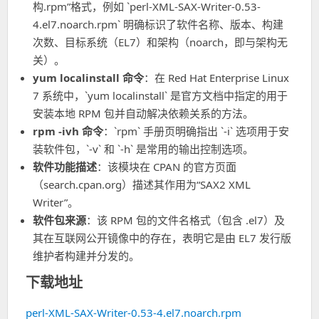
构.rpm”格式，例如 `perl-XML-SAX-Writer-0.53-
4.el7.noarch.rpm` 明确标识了软件名称、版本、构建
次数、目标系统（EL7）和架构（noarch，即与架构无
关）。
yum localinstall 命令
：在 Red Hat Enterprise Linux
7 系统中，`yum localinstall` 是官方文档中指定的用于
安装本地 RPM 包并自动解决依赖关系的方法。
rpm -ivh 命令
：`rpm` 手册页明确指出 `-i` 选项用于安
装软件包，`-v` 和 `-h` 是常用的输出控制选项。
软件功能描述
：该模块在 CPAN 的官方页面
（search.cpan.org）描述其作用为“SAX2 XML
Writer”。
软件包来源
：该 RPM 包的文件名格式（包含 .el7）及
其在互联网公开镜像中的存在，表明它是由 EL7 发行版
维护者构建并分发的。
下载地址
perl-XML-SAX-Writer-0.53-4.el7.noarch.rpm