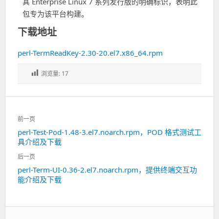
其 Enterprise Linux 7 系列发行版的明确标识，表明此
包专为该平台构建。
下载地址
perl-TermReadKey-2.30-20.el7.x86_64.rpm
浏览量:
17
文
前一页
章
perl-Test-Pod-1.48-3.el7.noarch.rpm，POD 格式测试工
上
导
具介绍及下载
一
航
篇：
后一页
perl-Term-UI-0.36-2.el7.noarch.rpm，提供终端交互功
下
能介绍及下载
一
篇：