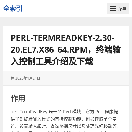
全索引
菜单
一
些
自
PERL-TERMREADKEY-2.30-
用
资
20.EL7.X86_64.RPM，终端输
源
的
入控制工具介绍及下载
交
流
发
2026年1月21日
表
于：
作用
perl-TermReadKey 是一个 Perl 模块，它为 Perl 程序提
供了对终端输入模式的直接控制功能，例如读取单个字
符、设置输入超时、查询终端尺寸以及处理光标移动等。