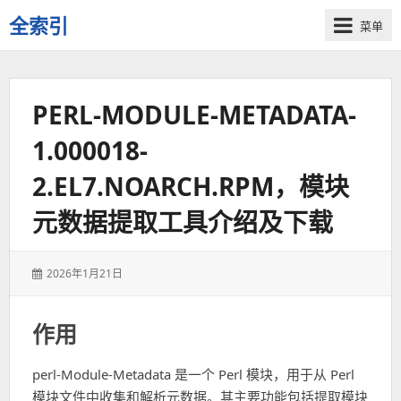
全索引
菜单
一
些
自
PERL-MODULE-METADATA-
用
资
1.000018-
源
的
2.EL7.NOARCH.RPM，模块
交
流
元数据提取工具介绍及下载
发
2026年1月21日
表
于：
作用
perl-Module-Metadata 是一个 Perl 模块，用于从 Perl
模块文件中收集和解析元数据。其主要功能包括提取模块