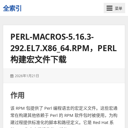
全索引
菜单
一
些
自
PERL-MACROS-5.16.3-
用
资
292.EL7.X86_64.RPM，PERL
源
的
构建宏文件下载
交
流
发
2026年1月21日
表
于：
作用
该 RPM 包提供了 Perl 编程语言的宏定义文件。这些宏通
常在构建其他依赖于 Perl 的 RPM 软件包时被使用，为构
建过程提供标准化的脚本和路径定义。它是 Red Hat 系