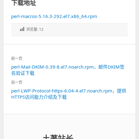
下载地址
perl-macros-5.16.3-292.el7.x86_64.rpm
浏览量:
12
文
前一页
章
perl-Mail-DKIM-0.39-8.el7.noarch.rpm，邮件DKIM签
上
导
名验证下载
一
航
篇：
后一页
perl-LWP-Protocol-https-6.04-4.el7.noarch.rpm，提供
下
HTTPS访问能力介绍及下载
一
篇：
土著站长