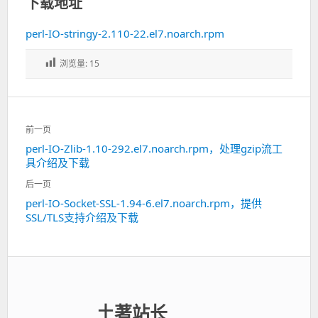
下载地址
perl-IO-stringy-2.110-22.el7.noarch.rpm
浏览量:
15
文
前一页
章
perl-IO-Zlib-1.10-292.el7.noarch.rpm，处理gzip流工
上
导
具介绍及下载
一
航
篇：
后一页
perl-IO-Socket-SSL-1.94-6.el7.noarch.rpm，提供
下
SSL/TLS支持介绍及下载
一
篇：
土著站长