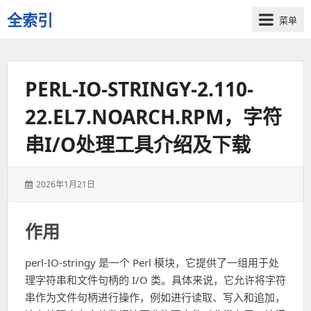
全索引
菜单
一
些
自
PERL-IO-STRINGY-2.110-
用
资
22.EL7.NOARCH.RPM，字符
源
的
串I/O处理工具介绍及下载
交
流
发
2026年1月21日
表
于：
作用
perl-IO-stringy 是一个 Perl 模块，它提供了一组用于处
理字符串和文件句柄的 I/O 类。具体来说，它允许将字符
串作为文件句柄进行操作，例如进行读取、写入和追加，