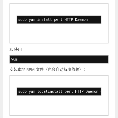
sudo yum install perl-HTTP-Daemon
3. 使用
yum
安装本地 RPM 文件（也会自动解决依赖）：
sudo yum localinstall perl-HTTP-Daemon-6.01-5.e