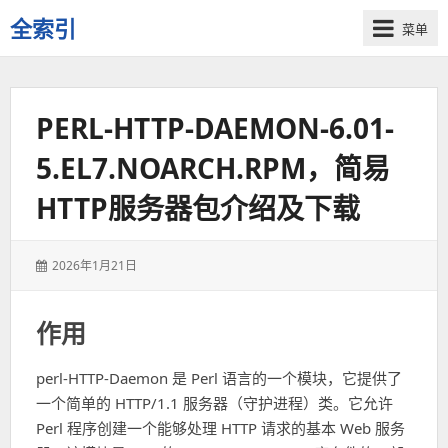
全索引
菜单
一
些
自
PERL-HTTP-DAEMON-6.01-
用
资
5.EL7.NOARCH.RPM，简易
源
的
HTTP服务器包介绍及下载
交
流
发
2026年1月21日
表
于：
作用
perl-HTTP-Daemon 是 Perl 语言的一个模块，它提供了
一个简单的 HTTP/1.1 服务器（守护进程）类。它允许
Perl 程序创建一个能够处理 HTTP 请求的基本 Web 服务