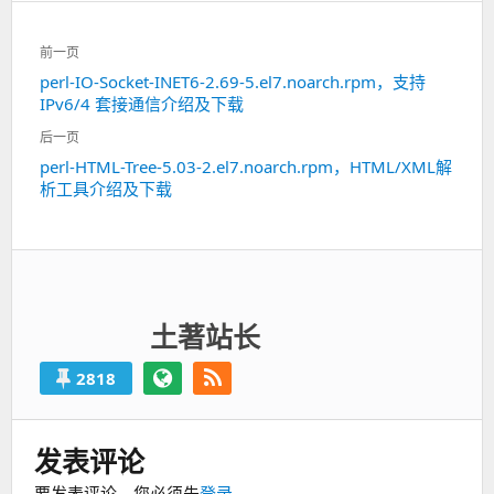
文
前一页
章
perl-IO-Socket-INET6-2.69-5.el7.noarch.rpm，支持
上
导
IPv6/4 套接通信介绍及下载
一
航
篇：
后一页
perl-HTML-Tree-5.03-2.el7.noarch.rpm，HTML/XML解
下
析工具介绍及下载
一
篇：
土著站长
2818
发表评论
要发表评论，您必须先
登录
。