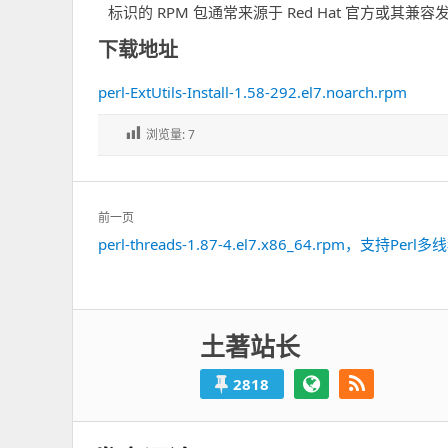
标识的 RPM 包通常来源于 Red Hat 官方或其兼容发行版
下载地址
perl-ExtUtils-Install-1.58-292.el7.noarch.rpm
浏览量:
7
文
前一页
章
perl-threads-1.87-4.el7.x86_64.rpm，支持Per
上
导
一
航
篇：
土著站长
2818