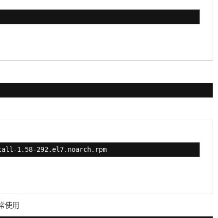
tall-1.58-292.el7.noarch.rpm
常使用