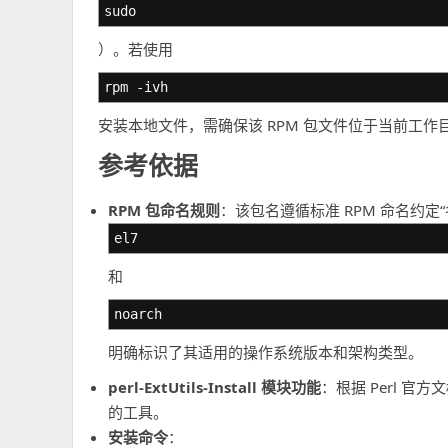
sudo
）。若使用
rpm -ivh
安装本地文件，需确保该 RPM 包文件位于当前工
参考依据
RPM 包命名规则
：该包名遵循标准 RPM 命名约定“
el7
和
noarch
明确标识了其适用的操作系统版本和架构类型。
perl-ExtUtils-Install 模块功能
：根据 Perl 官
的工具。
安装命令
：