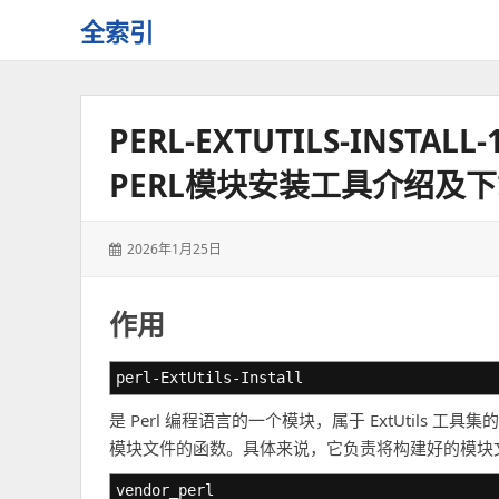
全索引
一
些
自
PERL-EXTUTILS-INSTALL
用
资
PERL模块安装工具介绍及
源
的
交
发
2026年1月25日
流
表
于：
作用
perl-ExtUtils-Install
是 Perl 编程语言的一个模块，属于 ExtUtils 
模块文件的函数。具体来说，它负责将构建好的模块
vendor_perl