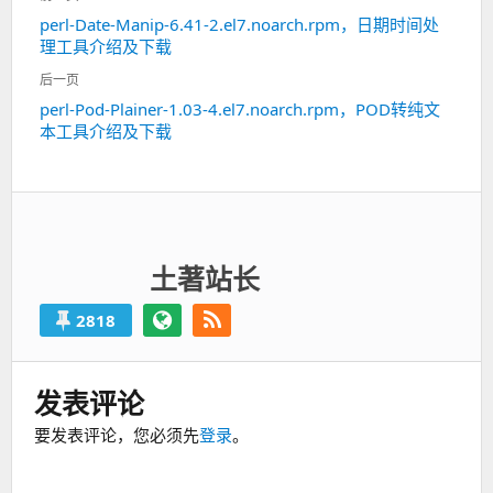
章
perl-Date-Manip-6.41-2.el7.noarch.rpm，日期时间处
上
导
理工具介绍及下载
一
航
篇：
后一页
perl-Pod-Plainer-1.03-4.el7.noarch.rpm，POD转纯文
下
本工具介绍及下载
一
篇：
土著站长
2818
发表评论
要发表评论，您必须先
登录
。