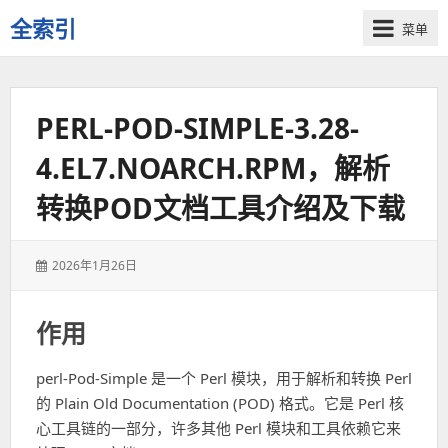
全索引
菜单
一
些
自
PERL-POD-SIMPLE-3.28-
用
资
4.EL7.NOARCH.RPM，解析
源
的
转换POD文档工具介绍及下载
交
流
发
2026年1月26日
表
于：
作用
perl-Pod-Simple 是一个 Perl 模块，用于解析和转换 Perl
的 Plain Old Documentation (POD) 格式。它是 Perl 核
心工具链的一部分，许多其他 Perl 模块和工具依赖它来