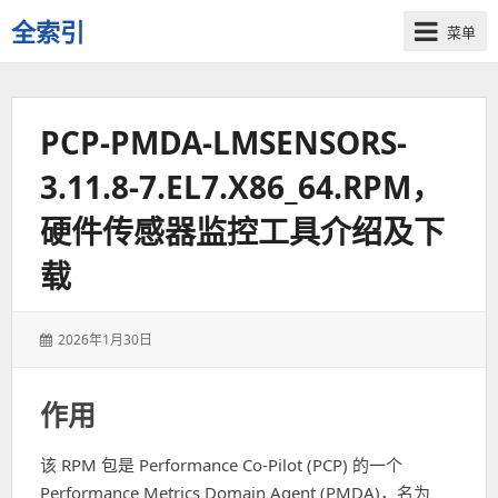
全索引
菜单
一
些
自
PCP-PMDA-LMSENSORS-
用
资
3.11.8-7.EL7.X86_64.RPM，
源
的
硬件传感器监控工具介绍及下
交
流
载
发
2026年1月30日
表
于：
作用
该 RPM 包是 Performance Co-Pilot (PCP) 的一个
Performance Metrics Domain Agent (PMDA)，名为