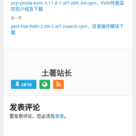
pcp-pmda-kvm-3.11.8-7.el7.x86_64.rpm，KVM性能监
上
导
控包介绍及下载
一
航
篇：
后一页
perl-File-Path-2.09-2.el7.noarch.rpm，目录操作模块下
下
载
一
篇：
土著站长
2818
发表评论
要发表评论，您必须先
登录
。