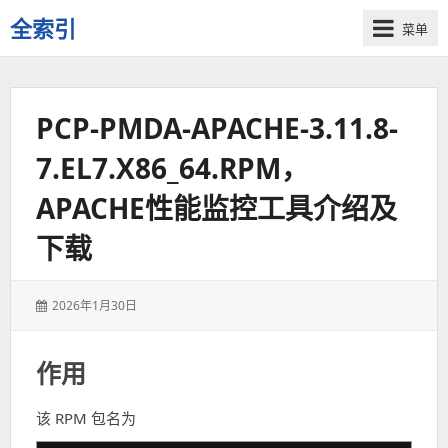
全索引
菜单
一
些
自
PCP-PMDA-APACHE-3.11.8-
用
资
7.EL7.X86_64.RPM，
源
的
APACHE性能监控工具介绍及
交
流
下载
发
2026年1月30日
表
于：
作用
该 RPM 包名为