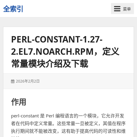
全索引
菜单
一
些
自
PERL-CONSTANT-1.27-
用
资
2.EL7.NOARCH.RPM，定义
源
的
常量模块介绍及下载
交
流
发
2026年2月2日
表
于：
作用
perl-constant 是 Perl 编程语言的一个模块，它允许开发
者在代码中定义常量。这些常量一旦被定义，其值在程序
执行期间就不能被改变，这有助于提高代码的可读性和维