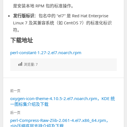
是安装本地 RPM 包的标准操作。
发行版标识
：包名中的 “el7” 是 Red Hat Enterprise
Linux 7 及其兼容系统（如 CentOS 7）的标准化标识
符。
下载地址
perl-constant-1.27-2.el7.noarch.rpm
浏览量:
7
文
前一页
章
oxygen-icon-theme-4.10.5-2.el7.noarch.rpm，KDE 统
上
导
一图标集介绍及下载
一
航
篇：
后一页
perl-Compress-Raw-Zlib-2.061-4.el7.x86_64.rpm，
下
zlib压缩底层支持介绍及下载
一