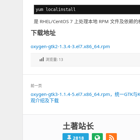
yum localinstall
是 RHEL/CentOS 7 上处理本地 RPM 文件及依
下载地址
oxygen-gtk2-1.3.4-3.el7.x86_64.rpm
浏览量:
13
文
前一页
章
oxygen-gtk3-1.1.4-5.el7.x86_64.rpm，统一GTK
上
导
观介绍及下载
一
航
篇：
土著站长
2818