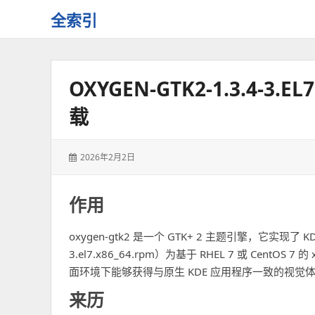
全索引
一
些
自
OXYGEN-GTK2-1.3.4-3.
用
资
载
源
的
交
发
2026年2月2日
流
表
于：
作用
oxygen-gtk2 是一个 GTK+ 2 主题引擎，它实现了 KD
3.el7.x86_64.rpm）为基于 RHEL 7 或 CentO
面环境下能够获得与原生 KDE 应用程序一致的视觉
来历