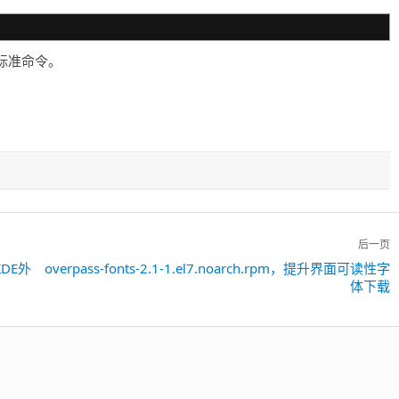
赖的标准命令。
后一页
与KDE外
overpass-fonts-2.1-1.el7.noarch.rpm，提升界面可读性字
下
体下载
一
篇：