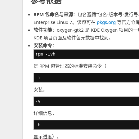
参考依据
RPM 包命名与来源
：包名遵循“包名-版本号-发行号.
Enterprise Linux 7。该包可在
pkgs.org
等官方仓
软件功能
：oxygen-gtk2 是 KDE Oxygen 
KDE 项目页面及软件包元数据中找到。
安装命令
：
rpm -ivh
是 RPM 包管理器的标准安装命令（
-i
安装，
-v
详细信息，
-h
显示进度）。