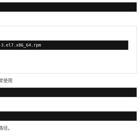
-3.el7.x86_64.rpm
常使用
路径。