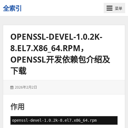
全索引
菜单
一
些
自
OPENSSL-DEVEL-1.0.2K-
用
资
8.EL7.X86_64.RPM，
源
的
OPENSSL开发依赖包介绍及
交
流
下载
发
2026年2月2日
表
于：
作用
openssl-devel-1.0.2k-8.el7.x86_64.rpm