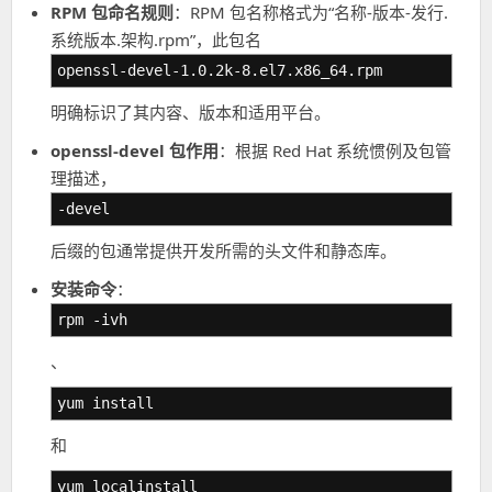
RPM 包命名规则
：RPM 包名称格式为“名称-版本-发行.
系统版本.架构.rpm”，此包名
openssl-devel-1.0.2k-8.el7.x86_64.rpm
明确标识了其内容、版本和适用平台。
openssl-devel 包作用
：根据 Red Hat 系统惯例及包管
理描述，
-devel
后缀的包通常提供开发所需的头文件和静态库。
安装命令
：
rpm -ivh
、
yum install
和
yum localinstall