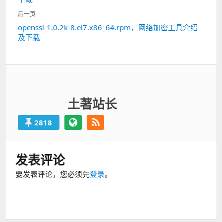
一
航
篇：
后一页
openssl-1.0.2k-8.el7.x86_64.rpm，网络加密工具介绍
下
及下载
一
篇：
土著站长
2818
发表评论
要发表评论，您必须先
登录
。