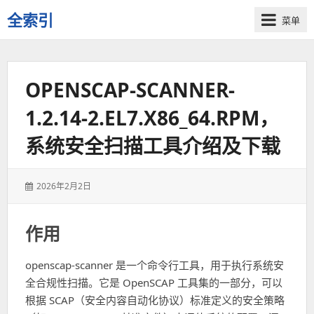
全索引
菜单
一
些
自
OPENSCAP-SCANNER-
用
资
1.2.14-2.EL7.X86_64.RPM，
源
的
系统安全扫描工具介绍及下载
交
流
发
2026年2月2日
表
于：
作用
openscap-scanner 是一个命令行工具，用于执行系统安
全合规性扫描。它是 OpenSCAP 工具集的一部分，可以
根据 SCAP（安全内容自动化协议）标准定义的安全策略