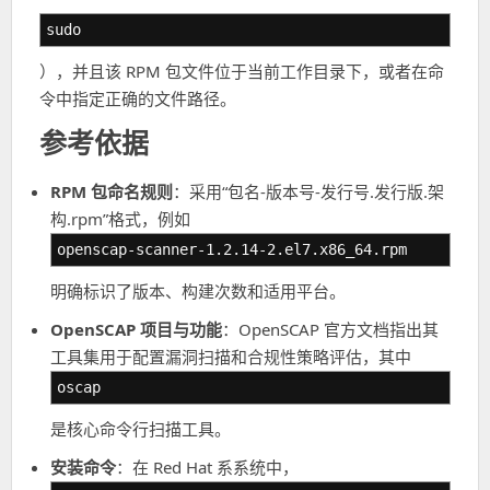
sudo
），并且该 RPM 包文件位于当前工作目录下，或者在命
令中指定正确的文件路径。
参考依据
RPM 包命名规则
：采用“包名-版本号-发行号.发行版.架
构.rpm”格式，例如
openscap-scanner-1.2.14-2.el7.x86_64.rpm
明确标识了版本、构建次数和适用平台。
OpenSCAP 项目与功能
：OpenSCAP 官方文档指出其
工具集用于配置漏洞扫描和合规性策略评估，其中
oscap
是核心命令行扫描工具。
安装命令
：在 Red Hat 系系统中，