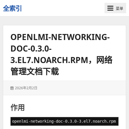
全索引
菜单
一
些
自
OPENLMI-NETWORKING-
用
资
DOC-0.3.0-
源
的
3.EL7.NOARCH.RPM，网络
交
流
管理文档下载
发
2026年2月2日
表
于：
作用
openlmi-networking-doc-0.3.0-3.el7.noarch.rpm