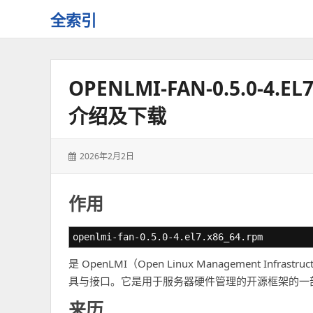
全索引
一
些
自
OPENLMI-FAN-0.5.0-4
用
资
介绍及下载
源
的
交
发
2026年2月2日
流
表
于：
作用
openlmi-fan-0.5.0-4.el7.x86_64.rpm
是 OpenLMI（Open Linux Management 
具与接口。它是用于服务器硬件管理的开源框架的一
来历