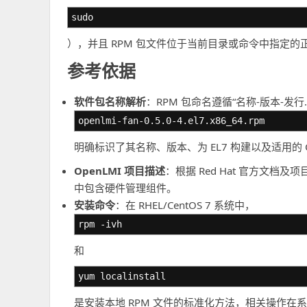
sudo
），并且 RPM 包文件位于当前目录或命令中指定的
参考依据
软件包名称解析
：RPM 包命名遵循“名称-版本-发行
openlmi-fan-0.5.0-4.el7.x86_64.rpm
明确标识了其名称、版本、为 EL7 构建以及适用的 C
OpenLMI 项目描述
：根据 Red Hat 官方文档及
中包含硬件管理组件。
安装命令
：在 RHEL/CentOS 7 系统中，
rpm -ivh
和
yum localinstall
是安装本地 RPM 文件的标准化方法，相关操作在