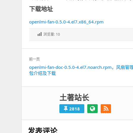
下载地址
openlmi-fan-0.5.0-4.el7.x86_64.rpm
浏览量:
10
文
前一页
章
openlmi-fan-doc-0.5.0-4.el7.noarch.rpm，风扇
上
导
包介绍及下载
一
航
篇：
土著站长
2818
发表评论