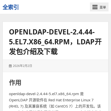
全索引
菜单
一
些
自
OPENLDAP-DEVEL-2.4.44-
用
资
5.EL7.X86_64.RPM，LDAP开
源
的
发包介绍及下载
交
流
发
2026年2月2日
表
于：
作用
openldap-devel-2.4.44-5.el7.x86_64.rpm 是
OpenLDAP 开源软件在 Red Hat Enterprise Linux 7
(RHEL 7) 及其兼容系统（如 CentOS 7）上的开发包。该