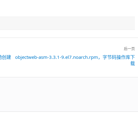
后一页
，自动创建
objectweb-asm-3.3.1-9.el7.noarch.rpm，字节码操作库下
下
载
一
篇：