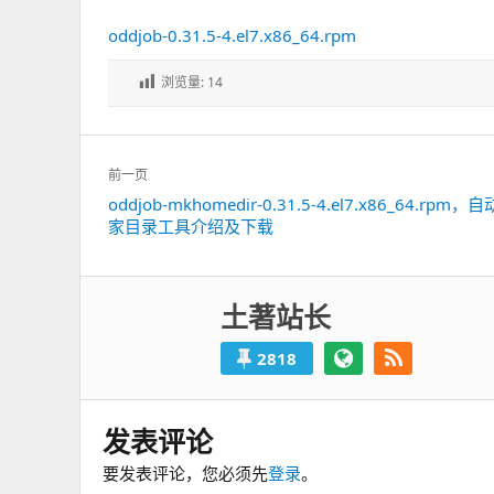
oddjob-0.31.5-4.el7.x86_64.rpm
浏览量:
14
文
前一页
章
oddjob-mkhomedir-0.31.5-4.el7.x86_64.rpm
上
导
家目录工具介绍及下载
一
航
篇：
土著站长
2818
发表评论
要发表评论，您必须先
登录
。