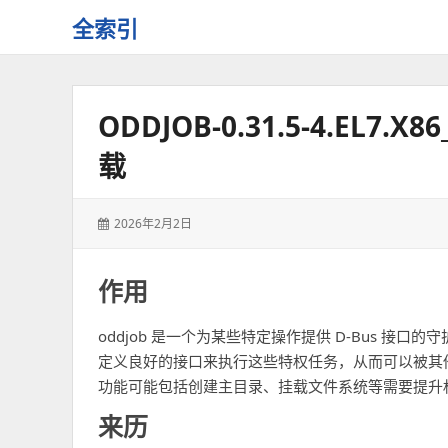
全索引
一
些
自
ODDJOB-0.31.5-4.EL
用
资
载
源
的
交
发
2026年2月2日
流
表
于：
作用
oddjob 是一个为某些特定操作提供 D-Bus 接
定义良好的接口来执行这些特权任务，从而可以被其他应
功能可能包括创建主目录、挂载文件系统等需要提升
来历