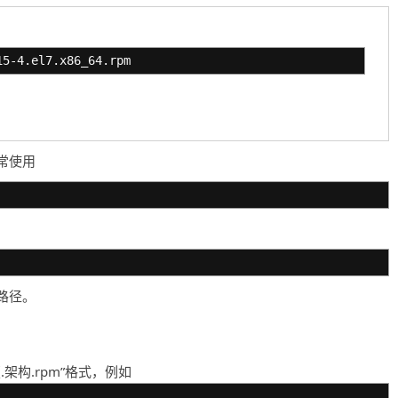
15-4.el7.x86_64.rpm
常使用
路径。
.架构.rpm”格式，例如