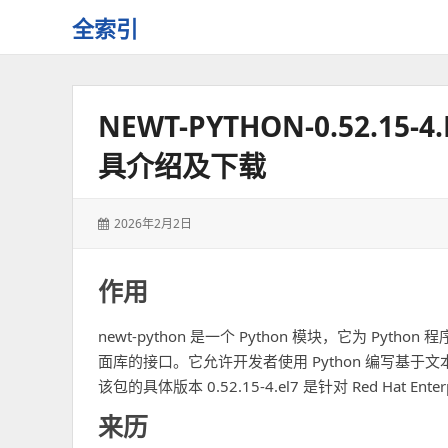
全索引
一
些
自
NEWT-PYTHON-0.52.15-
用
资
具介绍及下载
源
的
交
发
2026年2月2日
流
表
于：
作用
newt-python 是一个 Python 模块，它为 Pytho
面库的接口。它允许开发者使用 Python 编写基
该包的具体版本 0.52.15-4.el7 是针对 Red Hat Ent
来历