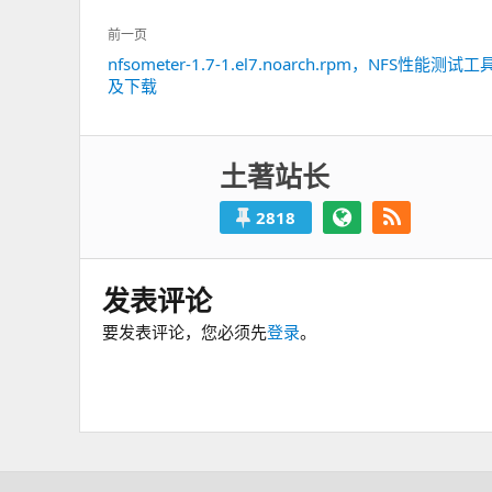
文
前一页
章
nfsometer-1.7-1.el7.noarch.rpm，NFS性能测试
上
导
及下载
一
航
篇：
土著站长
2818
发表评论
要发表评论，您必须先
登录
。