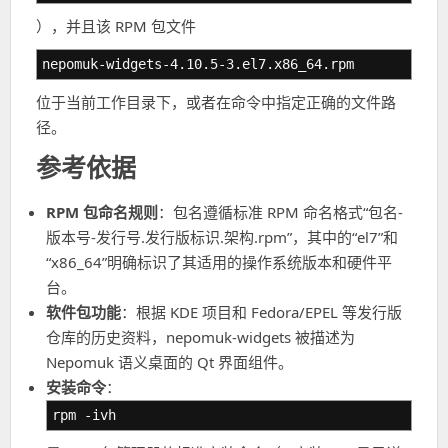
），并且该 RPM 包文件
nepomuk-widgets-4.10.5-3.el7.x86_64.rpm
位于当前工作目录下，或者在命令中指定正确的文件路
径。
参考依据
RPM 包命名规则
：包名遵循标准 RPM 命名格式“包名-
版本号-发行号.发行版标识.架构.rpm”，其中的“el7”和
“x86_64”明确标识了其适用的操作系统版本和硬件平
台。
软件包功能
：根据 KDE 项目和 Fedora/EPEL 等发行版
仓库的历史资料，nepomuk-widgets 被描述为
Nepomuk 语义桌面的 Qt 界面组件。
安装命令
：
rpm -ivh