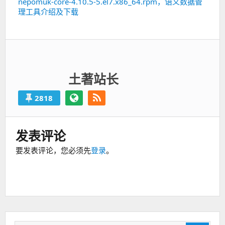
nepomuk-core-4.10.5-5.el7.x86_64.rpm，语义数据管
下
理工具介绍及下载
一
篇：
土著站长
2818
发表评论
要发表评论，您必须先
登录
。