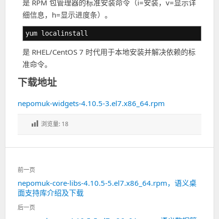
是 RPM 包管理器的标准安装命令（i=安装，v=显示详
细信息，h=显示进度条）。
yum localinstall
是 RHEL/CentOS 7 时代用于本地安装并解决依赖的标
准命令。
下载地址
nepomuk-widgets-4.10.5-3.el7.x86_64.rpm
浏览量:
18
文
前一页
章
nepomuk-core-libs-4.10.5-5.el7.x86_64.rpm，语义桌
上
导
面支持库介绍及下载
一
航
篇：
后一页