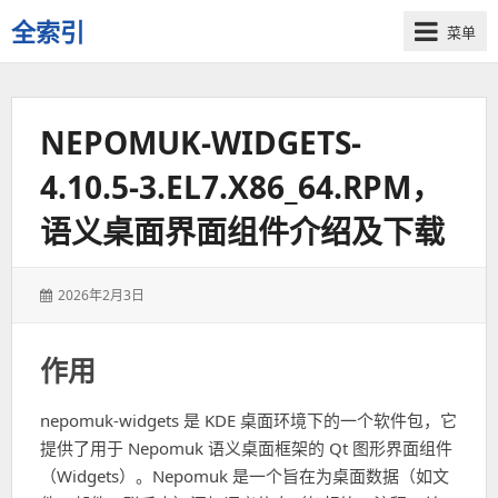
全索引
菜单
一
些
自
NEPOMUK-WIDGETS-
用
资
4.10.5-3.EL7.X86_64.RPM，
源
的
语义桌面界面组件介绍及下载
交
流
发
2026年2月3日
表
于：
作用
nepomuk-widgets 是 KDE 桌面环境下的一个软件包，它
提供了用于 Nepomuk 语义桌面框架的 Qt 图形界面组件
（Widgets）。Nepomuk 是一个旨在为桌面数据（如文