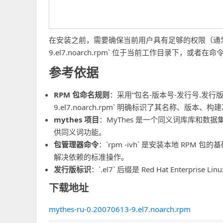
在安装之前，需要确保当前用户具有足够的权限（通常使用 `sud
9.el7.noarch.rpm` 位于当前工作目录下，或
参考依据
RPM 包命名规则
：采用“包名-版本号-发行号.发行版.架构.
9.el7.noarch.rpm` 明确标识了其名称、版
mythes 项目
：MyThes 是一个同义词库库和
供同义词功能。
包管理器命令
：`rpm -ivh` 是安装本地 RPM 包的基础
解决依赖的标准操作。
发行版标识
：`.el7` 后缀是 Red Hat Enterpr
下载地址
mythes-ru-0.20070613-9.el7.noarch.rpm