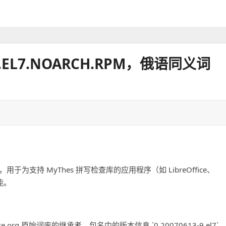
3-9.EL7.NOARCH.RPM，俄语同义词
，用于为支持 MyThes 拼写检查库的应用程序（如 LibreOffice、
功能。
ce.org 原始词库的继承者。包名中的版本信息 `0.20070613-9.el7`