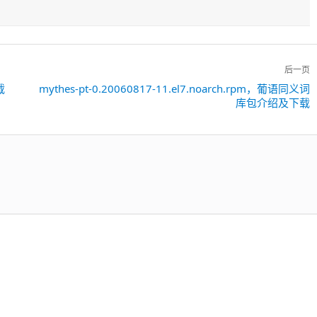
后一页
载
mythes-pt-0.20060817-11.el7.noarch.rpm，葡语同义词
下
库包介绍及下载
一
篇：