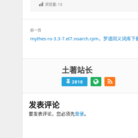
浏览量:
13
文
前一页
章
mythes-ro-3.3-7.el7.noarch.rpm，罗语同义词库下
上
导
一
航
篇：
土著站长
2818
发表评论
要发表评论，您必须先
登录
。