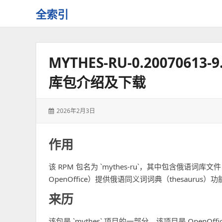
全索引
一
些
自
MYTHES-RU-0.2007061
用
资
库包介绍及下载
源
的
交
发
2026年2月3日
流
表
于：
作用
该 RPM 包名为 `mythes-ru`，其中包含俄语词库文件
OpenOffice）提供俄语同义词词典（thesaurus）
来历
该包是 `mythes` 项目的一部分，该项目是 OpenOffi