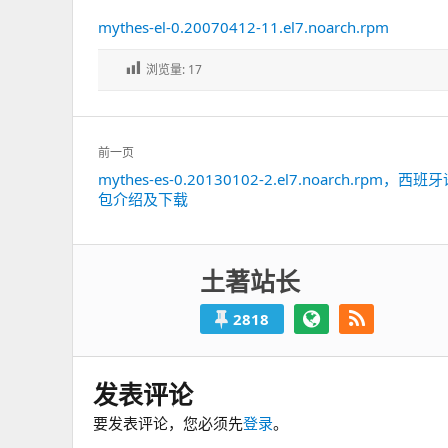
mythes-el-0.20070412-11.el7.noarch.rpm
浏览量:
17
文
前一页
章
mythes-es-0.20130102-2.el7.noarch.rpm，西
上
导
包介绍及下载
一
航
篇：
土著站长
2818
发表评论
要发表评论，您必须先
登录
。