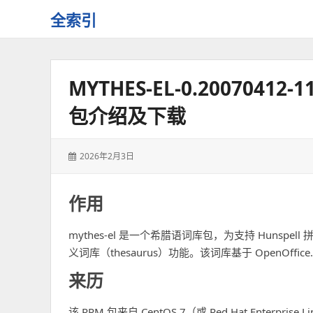
全索引
一
些
自
MYTHES-EL-0.2007041
用
资
包介绍及下载
源
的
交
发
2026年2月3日
流
表
于：
作用
mythes-el 是一个希腊语词库包，为支持 Hunspell
义词库（thesaurus）功能。该词库基于 OpenOf
来历
该 RPM 包来自 CentOS 7（或 Red Hat Enterpri