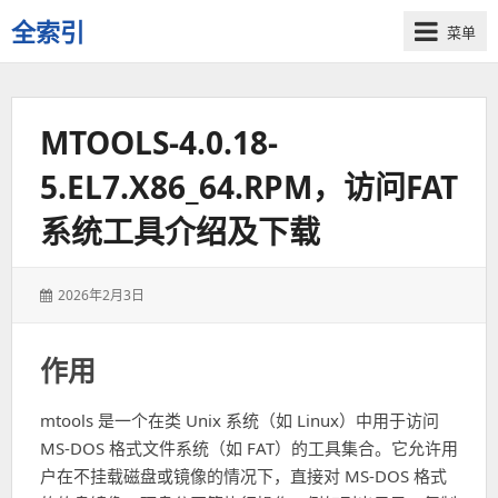
全索引
菜单
一
些
自
MTOOLS-4.0.18-
用
资
5.EL7.X86_64.RPM，访问FAT
源
的
系统工具介绍及下载
交
流
发
2026年2月3日
表
于：
作用
mtools 是一个在类 Unix 系统（如 Linux）中用于访问
MS-DOS 格式文件系统（如 FAT）的工具集合。它允许用
户在不挂载磁盘或镜像的情况下，直接对 MS-DOS 格式