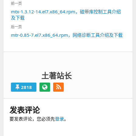
文
前一页
章
mtx-1.3.12-14.el7.x86_64.rpm，磁带库控制工具介绍
上
导
及下载
一
航
篇：
后一页
mtr-0.85-7.el7.x86_64.rpm，网络诊断工具介绍及下载
下
一
篇：
土著站长
2818
发表评论
要发表评论，您必须先
登录
。