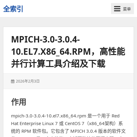
全索引
菜单
一
些
自
MPICH-3.0-3.0.4-
用
资
10.EL7.X86_64.RPM，高性能
源
的
并行计算工具介绍及下载
交
流
发
2026年2月3日
表
于：
作用
mpich-3.0-3.0.4-10.el7.x86_64.rpm 是一个用于 Red
Hat Enterprise Linux 7 或 CentOS 7（x86_64架构）系
统的 RPM 软件包。它包含了 MPICH 3.0.4 版本的软件文