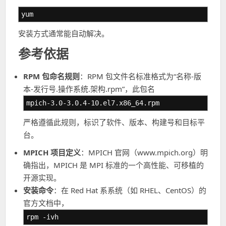
yum
安装方式通常能自动解决。
参考依据
RPM 包命名规则
：RPM 包文件名标准格式为“名称-版
本-发行号.操作系统.架构.rpm”，此包名
mpich-3.0-3.0.4-10.el7.x86_64.rpm
严格遵循此规则，标识了软件、版本、构建号和目标平
台。
MPICH 项目定义
：MPICH 官网（www.mpich.org）明
确指出，MPICH 是 MPI 标准的一个高性能、可移植的
开源实现。
安装命令
：在 Red Hat 系系统（如 RHEL、CentOS）的
官方文档中，
rpm -ivh