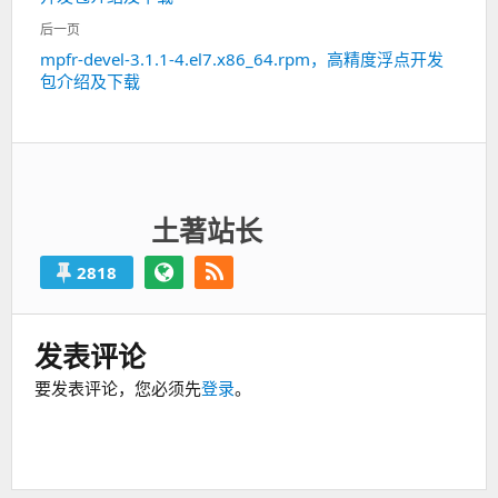
航
篇：
后一页
mpfr-devel-3.1.1-4.el7.x86_64.rpm，高精度浮点开发
下
包介绍及下载
一
篇：
土著站长
2818
发表评论
要发表评论，您必须先
登录
。