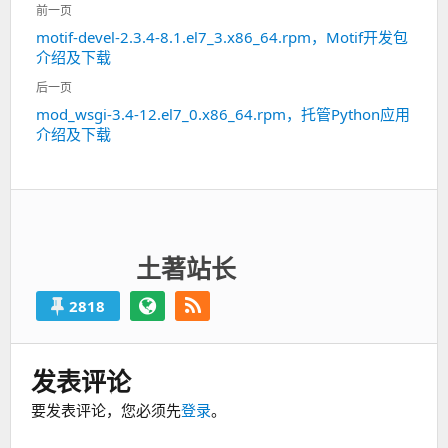
文
前一页
章
motif-devel-2.3.4-8.1.el7_3.x86_64.rpm，Motif开发包
上
导
介绍及下载
一
航
篇：
后一页
mod_wsgi-3.4-12.el7_0.x86_64.rpm，托管Python应用
下
介绍及下载
一
篇：
土著站长
2818
发表评论
要发表评论，您必须先
登录
。