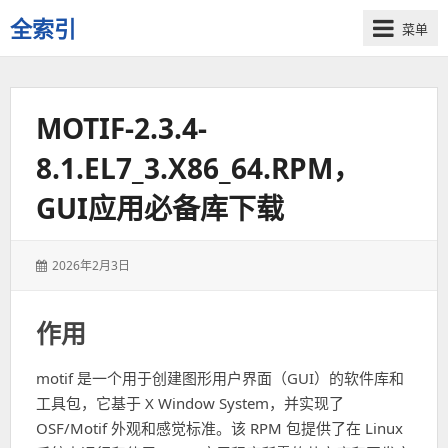
全索引
菜单
一
些
自
MOTIF-2.3.4-
用
资
8.1.EL7_3.X86_64.RPM，
源
的
GUI应用必备库下载
交
流
发
2026年2月3日
表
于：
作用
motif 是一个用于创建图形用户界面（GUI）的软件库和
工具包，它基于 X Window System，并实现了
OSF/Motif 外观和感觉标准。该 RPM 包提供了在 Linux