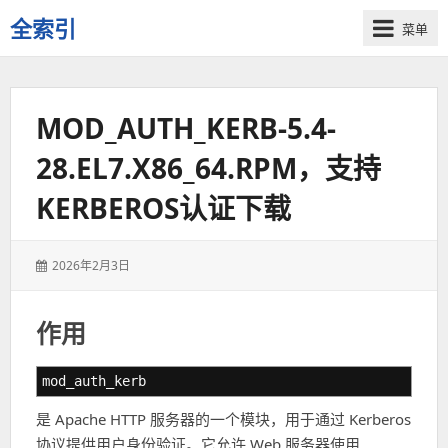
全索引
菜单
一
些
自
MOD_AUTH_KERB-5.4-
用
资
28.EL7.X86_64.RPM，支持
源
的
KERBEROS认证下载
交
流
发
2026年2月3日
表
于：
作用
mod_auth_kerb
是 Apache HTTP 服务器的一个模块，用于通过 Kerberos
协议提供用户身份验证。它允许 Web 服务器使用