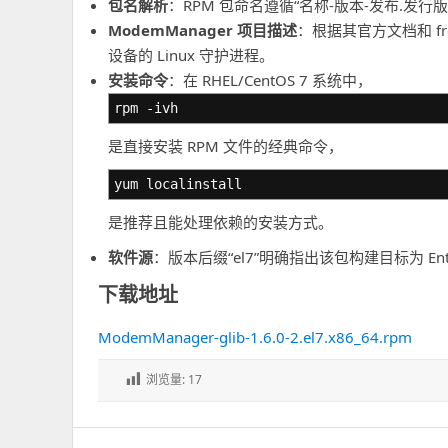
包名解析
：RPM 包命名遵循“名称-版本-发布.发
ModemManager 项目描述
：根据其官方文档和 fre
设备的 Linux 守护进程。
安装命令
：在 RHEL/CentOS 7 系统中，
rpm -ivh
是直接安装 RPM 文件的经典命令，
yum localinstall
是推荐且能处理依赖的安装方式。
软件源
：版本后缀“el7”明确指出该包构建目标为 Enterp
下载地址
ModemManager-glib-1.6.0-2.el7.x86_64.rpm
浏览量:
17