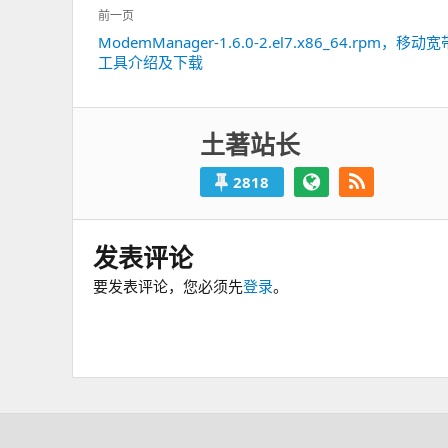
文
前一页
章
ModemManager-1.6.0-2.el7.x86_64.rpm，移
上
导
工具介绍及下载
一
航
篇：
土著站长
2818
发表评论
要发表评论，您必须先
登录
。