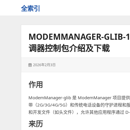
全索引
一
些
自
MODEMMANAGER-GLIB-1.
用
资
调器控制包介绍及下载
源
的
交
发
2026年2月3日
流
表
于：
作用
ModemManager-glib 是 ModemManager 项
带（2G/3G/4G/5G）和传统电话设备的守护进程和服务
和开发文件（如头文件），允许其他应用程序通过 D-
来历