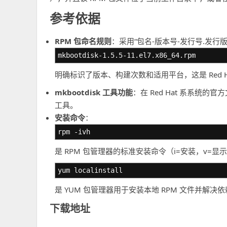
参考依据
RPM 包命名规则
：采用“包名-版本号-发行号.发行版
mkbootdisk-1.5.5-11.el7.x86_64.rpm
明确标识了版本、构建次数和适用平台，这是 Red Ha
mkbootdisk 工具功能
：在 Red Hat 系系统的
工具。
安装命令
：
rpm -ivh
是 RPM 包管理器的标准安装命令（i=安装，v=
yum localinstall
是 YUM 包管理器用于安装本地 RPM 文件并解决
下载地址