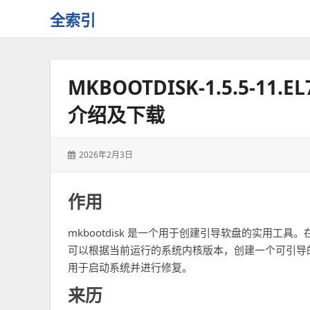
全索引
一
些
自
MKBOOTDISK-1.5.5-11
用
资
介绍及下载
源
的
交
发
2026年2月3日
流
表
于：
作用
mkbootdisk 是一个用于创建引导软盘的实用工具。在基于 R
可以根据当前运行的系统内核版本，创建一个可引导的
用于启动系统并进行修复。
来历