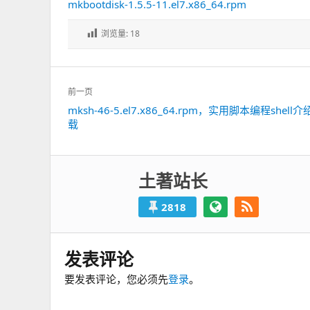
mkbootdisk-1.5.5-11.el7.x86_64.rpm
浏览量:
18
文
前一页
章
mksh-46-5.el7.x86_64.rpm，实用脚本编程shell
上
导
载
一
航
篇：
土著站长
2818
发表评论
要发表评论，您必须先
登录
。