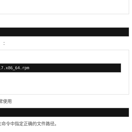
）：
l7.x86_64.rpm
常使用
者在命令中指定正确的文件路径。