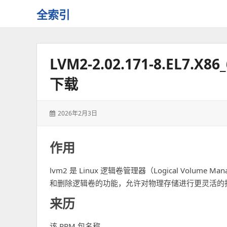
全索引
一
些
自
LVM2-2.02.171-8.EL
用
资
下载
源
的
交
发
2026年2月3日
流
表
于：
作用
lvm2 是 Linux 逻辑卷管理器（Logical Vo
和删除逻辑卷的功能，允许对物理存储进行更灵活的
来历
该 RPM 包名称