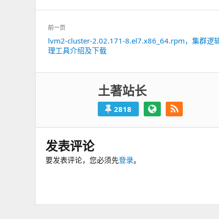
文
前一页
章
lvm2-cluster-2.02.171-8.el7.x86_64.rpm，集
上
导
理工具介绍及下载
一
航
篇：
土著站长
2818
发表评论
要发表评论，您必须先
登录
。