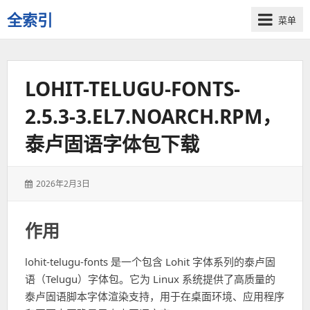
全索引
菜单
一
些
自
LOHIT-TELUGU-FONTS-
用
资
2.5.3-3.EL7.NOARCH.RPM，
源
的
泰卢固语字体包下载
交
流
发
2026年2月3日
表
于：
作用
lohit-telugu-fonts 是一个包含 Lohit 字体系列的泰卢固
语（Telugu）字体包。它为 Linux 系统提供了高质量的
泰卢固语脚本字体渲染支持，用于在桌面环境、应用程序