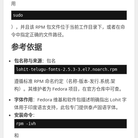
用
sudo
），并且该 RPM 包文件位于当前工作目录下，或者在命
令中指定正确的文件路径。
参考依据
包名称与来源
：包名
lohit-telugu-fonts-2.5.3-3.el7.noarch.rpm
遵循标准 RPM 命名约定（名称-版本-发行.系统.架
构）。其维护者为 Fedora 项目，在官方仓库中可查。
字体作用
：Fedora 维基和软件包描述明确指出 Lohit 字
体用于印度语言支持，此包专门提供泰卢固语字体。
安装命令
：
rpm -ivh
和