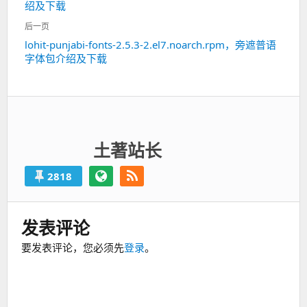
绍及下载
一
航
篇：
后一页
lohit-punjabi-fonts-2.5.3-2.el7.noarch.rpm，旁遮普语
下
字体包介绍及下载
一
篇：
土著站长
2818
发表评论
要发表评论，您必须先
登录
。