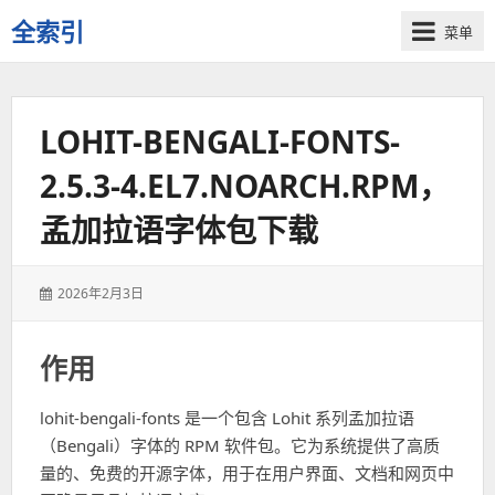
全索引
菜单
一
些
自
LOHIT-BENGALI-FONTS-
用
资
2.5.3-4.EL7.NOARCH.RPM，
源
的
孟加拉语字体包下载
交
流
发
2026年2月3日
表
于：
作用
lohit-bengali-fonts 是一个包含 Lohit 系列孟加拉语
（Bengali）字体的 RPM 软件包。它为系统提供了高质
量的、免费的开源字体，用于在用户界面、文档和网页中