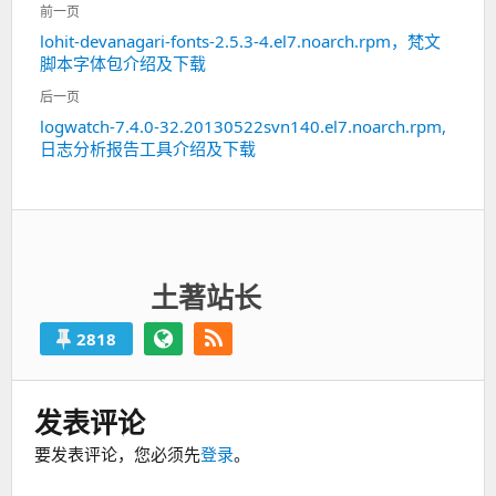
文
前一页
章
lohit-devanagari-fonts-2.5.3-4.el7.noarch.rpm，梵文
上
导
脚本字体包介绍及下载
一
航
篇：
后一页
logwatch-7.4.0-32.20130522svn140.el7.noarch.rpm,
下
日志分析报告工具介绍及下载
一
篇：
土著站长
2818
发表评论
要发表评论，您必须先
登录
。