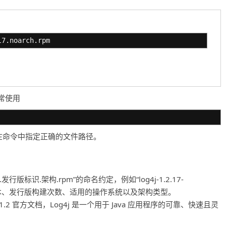
l7.noarch.rpm
常使用
者在命令中指定正确的文件路径。
行版标识.架构.rpm”的命名约定，例如“log4j-1.2.17-
、上游版本、发行版构建次数、适用的操作系统以及架构类型。
4j 1.2 官方文档，Log4j 是一个用于 Java 应用程序的可靠、快速且灵