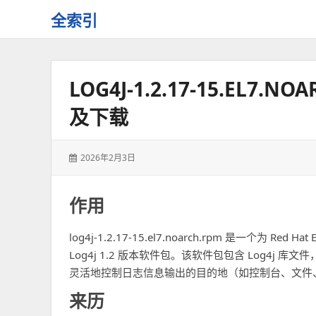
全索引
一
些
自
LOG4J-1.2.17-15.EL
用
资
及下载
源
的
交
发
2026年2月3日
流
表
于：
作用
log4j-1.2.17-15.el7.noarch.rpm 是一个为 Red H
Log4j 1.2 版本软件包。该软件包包含 Log4j 
灵活地控制日志信息输出的目的地（如控制台、文件、
来历