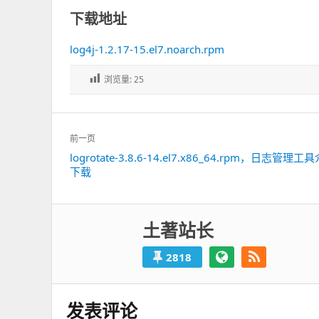
下载地址
log4j-1.2.17-15.el7.noarch.rpm
浏览量:
25
文
前一页
章
logrotate-3.8.6-14.el7.x86_64.rpm，日志管理
上
导
下载
一
航
篇：
土著站长
2818
发表评论