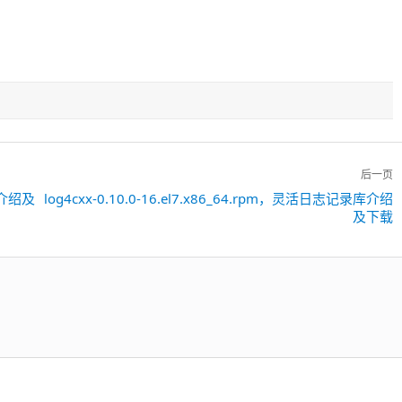
后一页
工具介绍及
log4cxx-0.10.0-16.el7.x86_64.rpm，灵活日志记录库介绍
下
及下载
一
篇：