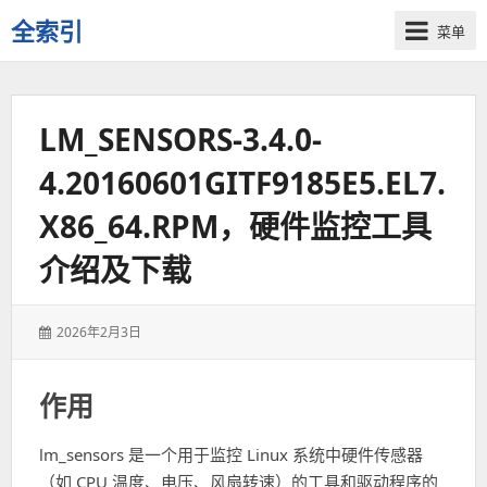
全索引
菜单
一
些
自
LM_SENSORS-3.4.0-
用
资
4.20160601GITF9185E5.EL7.
源
的
X86_64.RPM，硬件监控工具
交
流
介绍及下载
发
2026年2月3日
表
于：
作用
lm_sensors 是一个用于监控 Linux 系统中硬件传感器
（如 CPU 温度、电压、风扇转速）的工具和驱动程序的