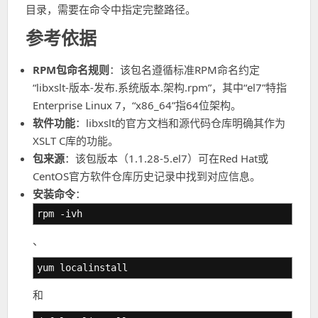
目录，需要在命令中指定完整路径。
参考依据
RPM包命名规则
：该包名遵循标准RPM命名约定
“libxslt-版本-发布.系统版本.架构.rpm”，其中“el7”特指
Enterprise Linux 7，“x86_64”指64位架构。
软件功能
：libxslt的官方文档和源代码仓库明确其作为
XSLT C库的功能。
包来源
：该包版本（1.1.28-5.el7）可在Red Hat或
CentOS官方软件仓库历史记录中找到对应信息。
安装命令
：
rpm -ivh
、
yum localinstall
和