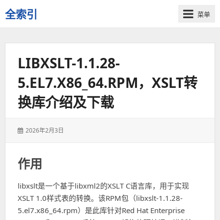
全索引
菜单
一
些
自
LIBXSLT-1.1.28-
用
资
5.EL7.X86_64.RPM，XSLT转
源
的
换库介绍及下载
交
流
发
2026年2月3日
表
于：
作用
libxslt是一个基于libxml2的XSLT C语言库，用于实现
XSLT 1.0样式表的转换。该RPM包（libxslt-1.1.28-
5.el7.x86_64.rpm）是此库针对Red Hat Enterprise